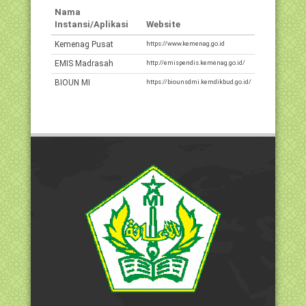
Nama
Instansi/Aplikasi
Website
Kemenag Pusat
https://www.kemenag.go.id
EMIS Madrasah
http://emispendis.kemenag.go.id/
BIOUN MI
https://biounsdmi.kemdikbud.go.id/