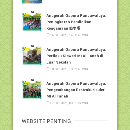
Anugerah Gapura Pancawaluya:
Peningkatan Pendidikan
Keagamaan 🕌👳🧕
16 Okt 2025, 14:30:48 WIB
Anugerah Gapura Pancawaluya:
Perilaku Siswa/i MI Al I`anah di
Luar Sekolah
10 Okt 2025, 10:39:40 WIB
Anugerah Gapura Pancawaluya:
Pengembangan Ekstrakurikuler
MI Al I`anah
07 Okt 2025, 08:01:24 WIB
WEBSITE PENTING