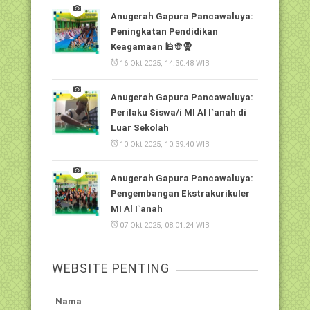
Anugerah Gapura Pancawaluya:
Peningkatan Pendidikan
Keagamaan 🕌👳🧕
16 Okt 2025, 14:30:48 WIB
Anugerah Gapura Pancawaluya:
Perilaku Siswa/i MI Al I`anah di
Luar Sekolah
10 Okt 2025, 10:39:40 WIB
Anugerah Gapura Pancawaluya:
Pengembangan Ekstrakurikuler
MI Al I`anah
07 Okt 2025, 08:01:24 WIB
WEBSITE PENTING
Nama