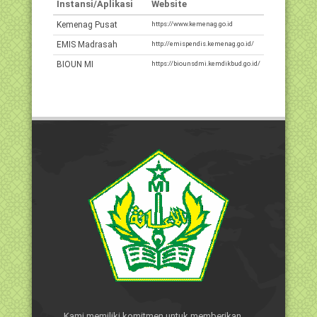
Instansi/Aplikasi
Website
Kemenag Pusat
https://www.kemenag.go.id
EMIS Madrasah
http://emispendis.kemenag.go.id/
BIOUN MI
https://biounsdmi.kemdikbud.go.id/
Kami memiliki komitmen untuk memberikan