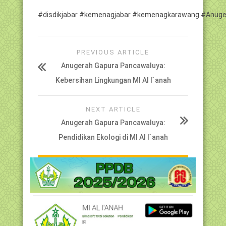
#disdikjabar
#kemenagjabar
#kemenagkarawang
#Anuge
PREVIOUS ARTICLE
Anugerah Gapura Pancawaluya:
Kebersihan Lingkungan MI Al I`anah
NEXT ARTICLE
Anugerah Gapura Pancawaluya:
Pendidikan Ekologi di MI Al I`anah