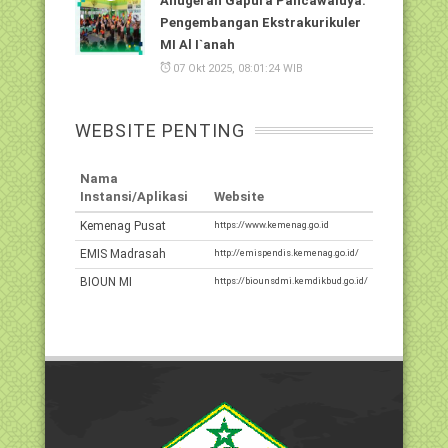
Anugerah Gapura Pancawaluya:
Pengembangan Ekstrakurikuler
MI Al I`anah
07 Okt 2025, 08:01:24 WIB
WEBSITE PENTING
Nama
Instansi/Aplikasi
Website
Kemenag Pusat
https://www.kemenag.go.id
EMIS Madrasah
http://emispendis.kemenag.go.id/
BIOUN MI
https://biounsdmi.kemdikbud.go.id/