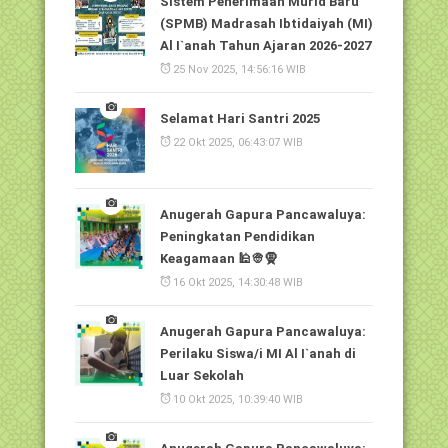
Sistem Penerimaan Murid Baru
(SPMB) Madrasah Ibtidaiyah (MI)
Al I`anah Tahun Ajaran 2026-2027
25 Nov 2025, 14:56:16 WIB
Selamat Hari Santri 2025
22 Okt 2025, 06:43:07 WIB
Anugerah Gapura Pancawaluya:
Peningkatan Pendidikan
Keagamaan 🕌👳🧕
16 Okt 2025, 14:30:48 WIB
Anugerah Gapura Pancawaluya:
Perilaku Siswa/i MI Al I`anah di
Luar Sekolah
10 Okt 2025, 10:39:40 WIB