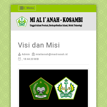
Menu
Visi dan Misi
Admin
mialianah@madrasah.id
, 18:44:20 WIB