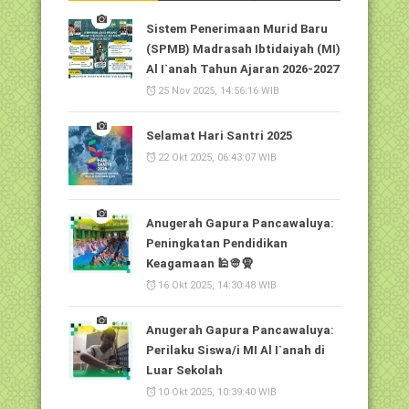
Sistem Penerimaan Murid Baru
(SPMB) Madrasah Ibtidaiyah (MI)
Al I`anah Tahun Ajaran 2026-2027
25 Nov 2025, 14:56:16 WIB
Selamat Hari Santri 2025
22 Okt 2025, 06:43:07 WIB
Anugerah Gapura Pancawaluya:
Peningkatan Pendidikan
Keagamaan 🕌👳🧕
16 Okt 2025, 14:30:48 WIB
Anugerah Gapura Pancawaluya:
Perilaku Siswa/i MI Al I`anah di
Luar Sekolah
10 Okt 2025, 10:39:40 WIB