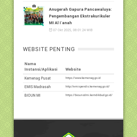
Anugerah Gapura Pancawaluya:
Pengembangan Ekstrakurikuler
MI Al I`anah
07 Okt 2025, 08:01:24 WIB
WEBSITE PENTING
Nama
Instansi/Aplikasi
Website
Kemenag Pusat
https://www.kemenag.go.id
EMIS Madrasah
http://emispendis.kemenag.go.id/
BIOUN MI
https://biounsdmi.kemdikbud.go.id/